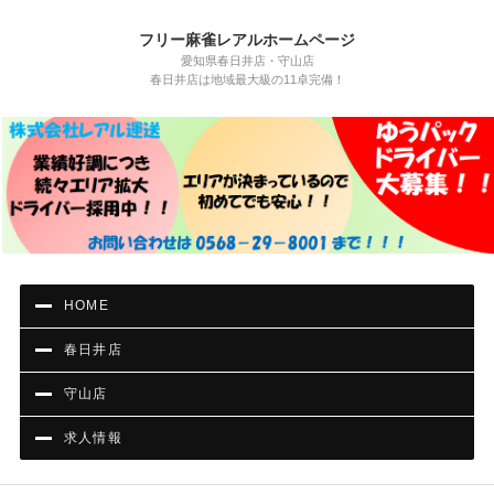
フリー麻雀レアルホームページ
愛知県春日井店・守山店
春日井店は地域最大級の11卓完備！
HOME
春日井店
守山店
求人情報